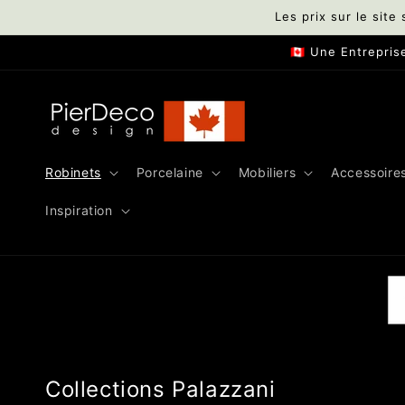
et
Les prix sur le site 
passer
au
🇨🇦 Une Entrepri
contenu
Robinets
Porcelaine
Mobiliers
Accessoire
Inspiration
Collections Palazzani