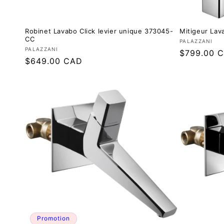
Robinet Lavabo Click levier unique 373045-
Mitigeur Lav
CC
Fournisseur
PALAZZANI
Fournisseur :
PALAZZANI
Prix
$799.00 
Prix
$649.00 CAD
régulier
régulier
Promotion