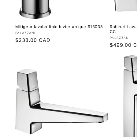
Mitigeur lavabo Italo levier unique 913038
Robinet Lava
CC
Fournisseur :
PALAZZANI
Fournisseur
PALAZZANI
Prix
$238.00 CAD
Prix
$499.00 
régulier
régulier