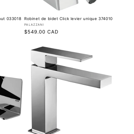
aut 033018
Robinet de bidet Click levier unique 374010
Fournisseur :
PALAZZANI
Prix
$549.00 CAD
régulier