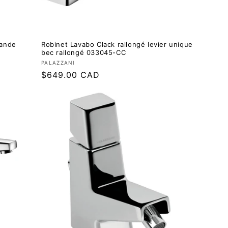
mande
Robinet Lavabo Clack rallongé levier unique
bec rallongé 033045-CC
Fournisseur :
PALAZZANI
Prix
$649.00 CAD
régulier