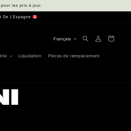
 pour les prix à jour.
 De L'Espagne 🇨🇦
L
Connexion
Panier
Français
a
n
érie
Liquidation
Pièces de remplacement
g
u
e