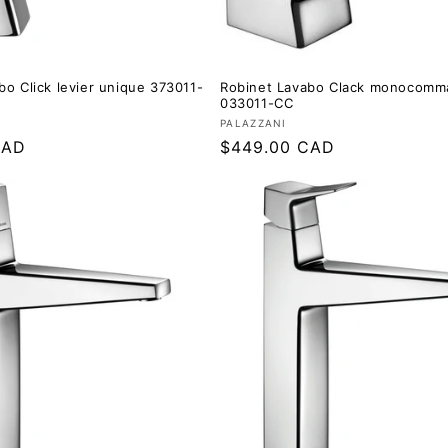
bo Click levier unique 373011-
Robinet Lavabo Clack monocom
033011-CC
 :
Fournisseur :
PALAZZANI
CAD
Prix
$449.00 CAD
régulier