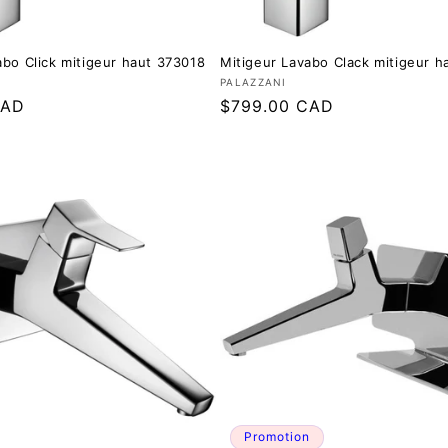
abo Click mitigeur haut 373018
Mitigeur Lavabo Clack mitigeur h
 :
Fournisseur :
PALAZZANI
CAD
Prix
$799.00 CAD
régulier
Promotion