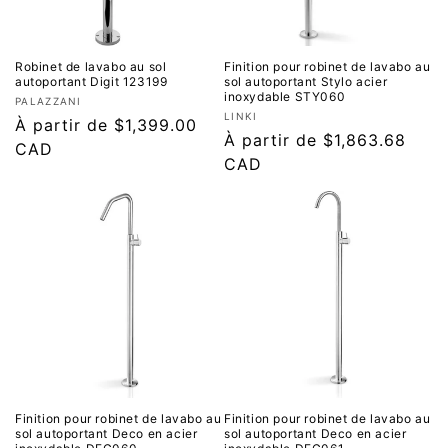
Robinet de lavabo au sol
Finition pour robinet de lavabo au
autoportant Digit 123199
sol autoportant Stylo acier
inoxydable STY060
Fournisseur :
PALAZZANI
Fournisseur :
LINKI
Prix
À partir de $1,399.00
Prix
À partir de $1,863.68
régulier
CAD
régulier
CAD
Finition pour robinet de lavabo au
Finition pour robinet de lavabo au
sol autoportant Deco en acier
sol autoportant Deco en acier