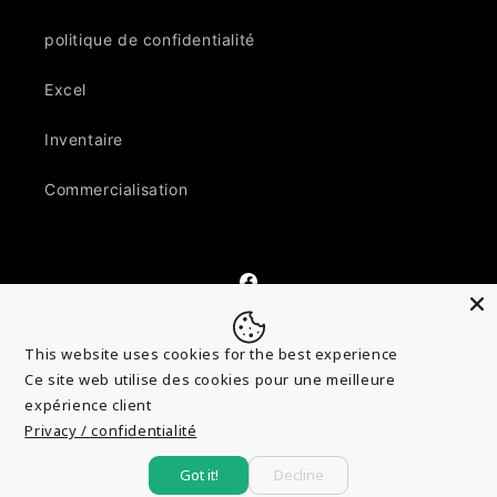
politique de confidentialité
Excel
Inventaire
Commercialisation
Facebook
This website uses cookies for the best experience
Ce site web utilise des cookies pour une meilleure
Langue
Français
Privacy / confidentialité
Got it!
Decline
© 2026,
Pierdeco Design Inc.
Commerce électronique propulsé par