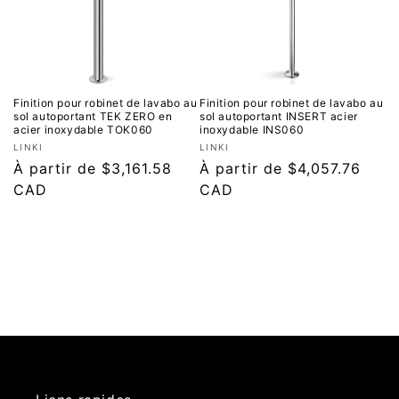
Finition pour robinet de lavabo au
Finition pour robinet de lavabo au
sol autoportant TEK ZERO en
sol autoportant INSERT acier
acier inoxydable TOK060
inoxydable INS060
Fournisseur :
Fournisseur :
LINKI
LINKI
Prix
À partir de $3,161.58
Prix
À partir de $4,057.76
régulier
CAD
régulier
CAD