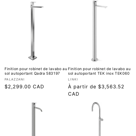
Finition pour robinet de lavabo au
Finition pour robinet de lavabo au
sol autoportant Qadra 583197
sol autoportant TEK inox TEK060
Fournisseur :
Fournisseur :
PALAZZANI
LINKI
Prix
$2,299.00 CAD
Prix
À partir de $3,563.52
régulier
régulier
CAD