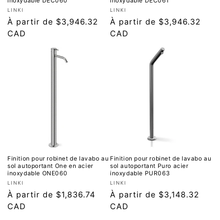
inoxydable DEC060
inoxydable DEC061
Fournisseur :
Fournisseur :
LINKI
LINKI
Prix
À partir de $3,946.32
Prix
À partir de $3,946.32
régulier
CAD
régulier
CAD
Finition pour robinet de lavabo au
Finition pour robinet de lavabo au
sol autoportant One en acier
sol autoportant Puro acier
inoxydable ONE060
inoxydable PUR063
Fournisseur :
Fournisseur :
LINKI
LINKI
Prix
À partir de $1,836.74
Prix
À partir de $3,148.32
régulier
CAD
régulier
CAD